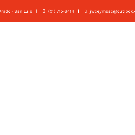
 Prado - San Luis
|
(01) 715-3414
|
jwceymsac@outlook