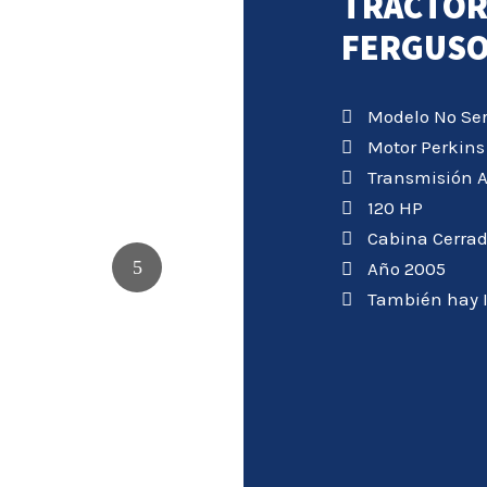
TRACTOR
FERGUS
Modelo Nº Ser
Motor Perkins 
Transmisión 
120 HP
Cabina Cerra
Año 2005
También hay I