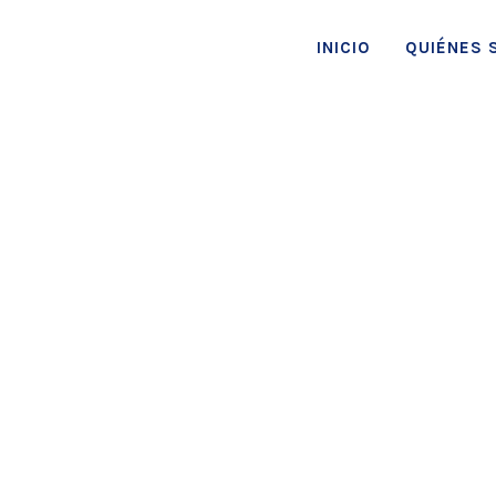
INICIO
QUIÉNES 
T
r
a