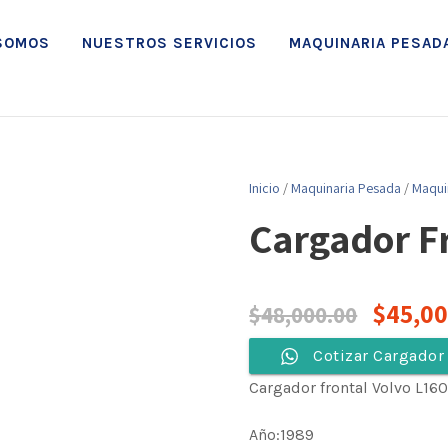
SOMOS
NUESTROS SERVICIOS
MAQUINARIA PESAD
Inicio
/
Maquinaria Pesada
/
Maqui
Cargador F
E
$
45,0
$
48,000.00
l
Cotizar Cargador 
Cargador frontal Volvo L16
p
Año:1989