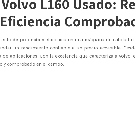
 Volvo L160 Usado: R
g
V
 Eficiencia Comproba
o
i
l
v
n
o
amento de
potencia
y eficiencia en una máquina de calidad 
L
ndar un rendimiento confiable a un precio accesible. Desd
a
1
de aplicaciones. Con la excelencia que caracteriza a Volvo, e
6
do y comprobado en el campo.
l
0
c
e
a
n
r
t
i
a
d
a
: