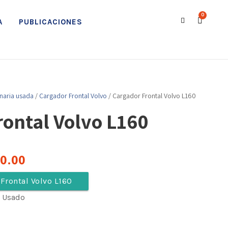
0
A
PUBLICACIONES
naria usada
/
Cargador Frontal Volvo
/ Cargador Frontal Volvo L160
rontal Volvo L160
E
00.00
l
Frontal Volvo L160
0 Usado
p