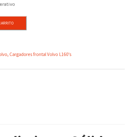
r
erativo
e
CARRITO
c
i
olvo
,
Cargadores frontal Volvo L160's
o
a
c
t