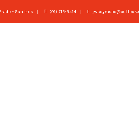
 Prado - San Luis
|
(01) 715-3414
|
jwceymsac@outlook