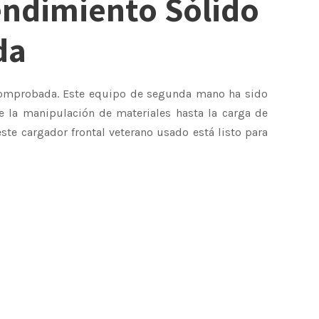
endimiento Sólido
u
da
a
l
comprobada. Este equipo de segunda mano ha sido
e la manipulación de materiales hasta la carga de
e
ste cargador frontal veterano usado está listo para
s
:
$
4
5