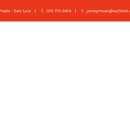
 Prado - San Luis
|
(01) 715-3414
|
jwceymsac@outlook