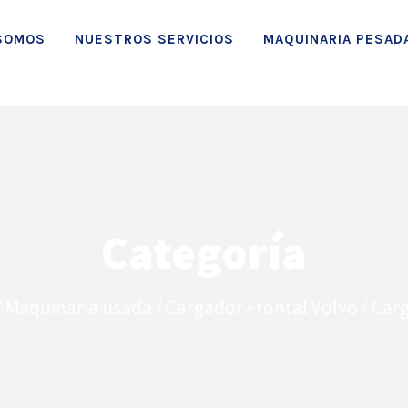
SOMOS
NUESTROS SERVICIOS
MAQUINARIA PESAD
Categoría
/
Maquinaria usada
/
Cargador Frontal Volvo
/ Carg