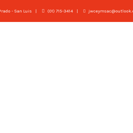
 Prado - San Luis
|
(01) 715-3414
|
jwceymsac@outlook