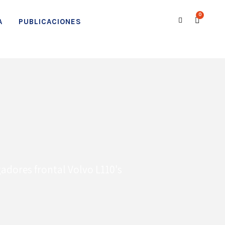
0
A
PUBLICACIONES
adores frontal Volvo L110's