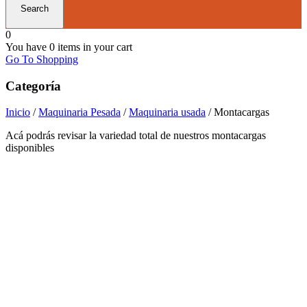
0
You have
0 items
in your cart
Go To Shopping
Categoría
Inicio
/
Maquinaria Pesada
/
Maquinaria usada
/ Montacargas
Acá podrás revisar la variedad total de nuestros montacargas
disponibles