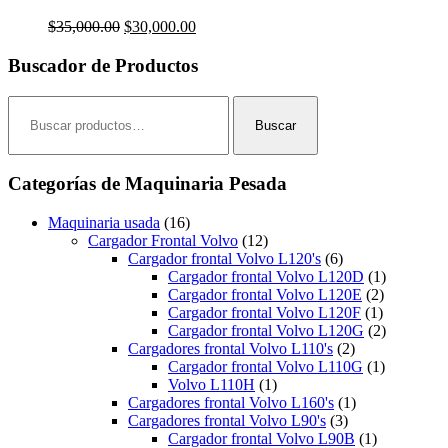
El
El
$
35,000.00
$
30,000.00
precio
precio
original
actual
Buscador de Productos
era:
es:
$35,000.00.
$30,000.00.
Buscar
por:
Buscar
Categorías de Maquinaria Pesada
Maquinaria usada
(16)
Cargador Frontal Volvo
(12)
Cargador frontal Volvo L120's
(6)
Cargador frontal Volvo L120D
(1)
Cargador frontal Volvo L120E
(2)
Cargador frontal Volvo L120F
(1)
Cargador frontal Volvo L120G
(2)
Cargadores frontal Volvo L110's
(2)
Cargador frontal Volvo L110G
(1)
Volvo L110H
(1)
Cargadores frontal Volvo L160's
(1)
Cargadores frontal Volvo L90's
(3)
Cargador frontal Volvo L90B
(1)