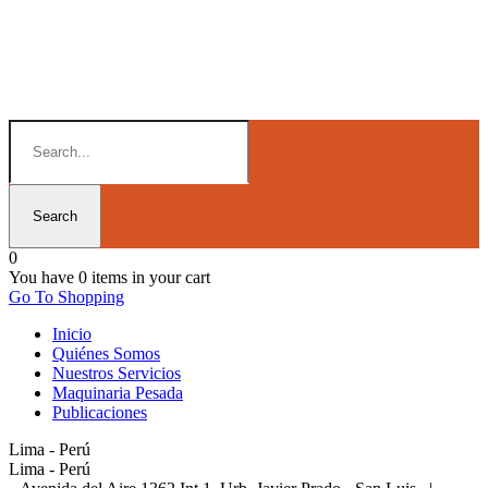
0
You have
0 items
in your cart
Go To Shopping
Inicio
Quiénes Somos
Nuestros Servicios
Maquinaria Pesada
Publicaciones
Lima - Perú
Lima - Perú