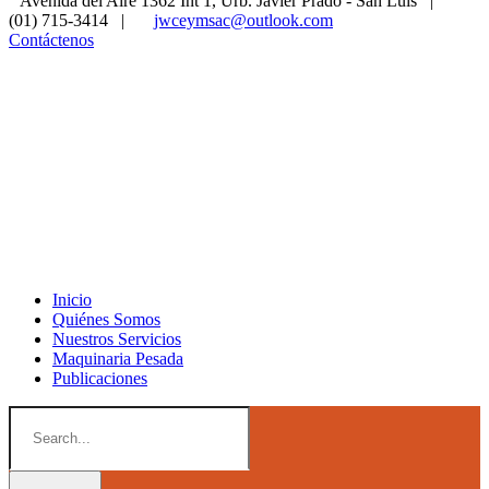
Avenida del Aire 1362 Int 1, Urb. Javier Prado - San Luis
|
(01) 715-3414
|
jwceymsac@outlook.com
Contáctenos
Inicio
Quiénes Somos
Nuestros Servicios
Maquinaria Pesada
Publicaciones