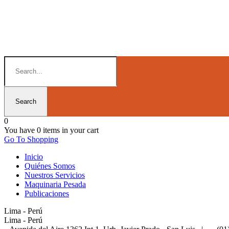
0
You have
0 items
in your cart
Go To Shopping
Inicio
Quiénes Somos
Nuestros Servicios
Maquinaria Pesada
Publicaciones
Lima - Perú
Lima - Perú