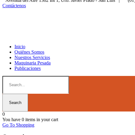
Avenida del Aire 1362 Int 1, Urb. Javier Prado - San Luis
|
(01
Contáctenos
Inicio
Quiénes Somos
Nuestros Servicios
Maquinaria Pesada
Publicaciones
0
You have
0 items
in your cart
Go To Shopping