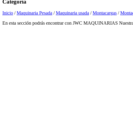
Categoría
Inicio
/
Maquinaria Pesada
/
Maquinaria usada
/
Montacargas
/
Montac
En esta sección podrás encontrar con JWC MAQUINARIAS Nuestra vari