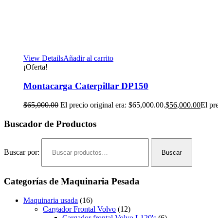
View Details
Añadir al carrito
¡Oferta!
Montacarga Caterpillar DP150
$
65,000.00
El precio original era: $65,000.00.
$
56,000.00
El pr
Buscador de Productos
Buscar por:
Buscar
Categorías de Maquinaria Pesada
Maquinaria usada
(16)
Cargador Frontal Volvo
(12)
Cargador frontal Volvo L120's
(6)