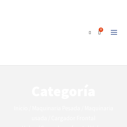
0
Categoría
Inicio
/
Maquinaria Pesada
/
Maquinaria
usada
/
Cargador Frontal