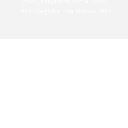
Volvo
/
Cargadores frontal Volvo
L90's
/ Cargador Frontal Volvo L90D