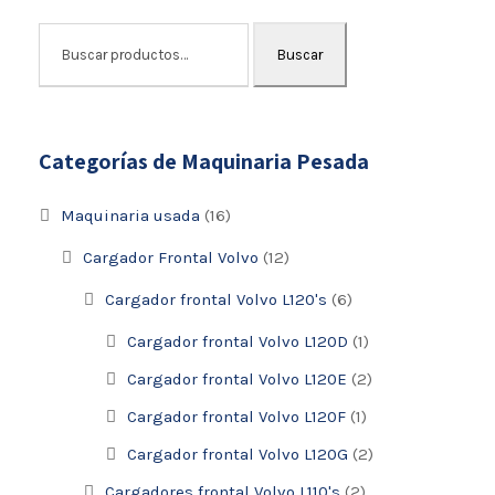
i
t
g
u
Buscar
i
a
n
l
a
e
l
s
Categorías de Maquinaria Pesada
e
:
r
$
Maquinaria usada
(16)
a
5
:
3
Cargador Frontal Volvo
(12)
$
,
Cargador frontal Volvo L120's
(6)
5
0
8
0
Cargador frontal Volvo L120D
(1)
,
0
Cargador frontal Volvo L120E
(2)
0
.
Cargador frontal Volvo L120F
(1)
0
0
0
0
Cargador frontal Volvo L120G
(2)
.
.
Cargadores frontal Volvo L110's
(2)