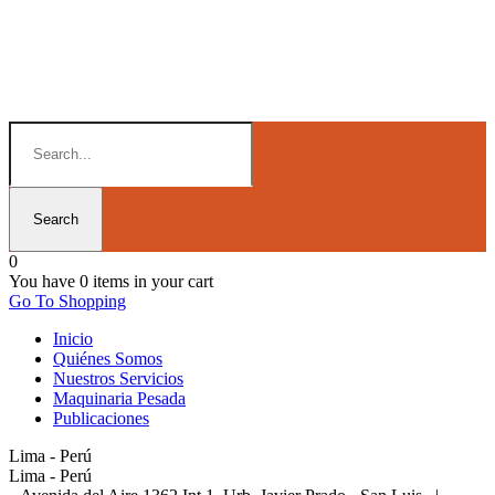
0
You have
0 items
in your cart
Go To Shopping
Inicio
Quiénes Somos
Nuestros Servicios
Maquinaria Pesada
Publicaciones
Lima - Perú
Lima - Perú