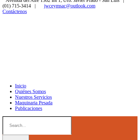
Avenida del Aire 1362 Int 1, Urb. Javier Prado - San Luis
|
(01) 715-3414
|
jwceymsac@outlook.com
Contáctenos
Inicio
Quiénes Somos
Nuestros Servicios
Maquinaria Pesada
Publicaciones