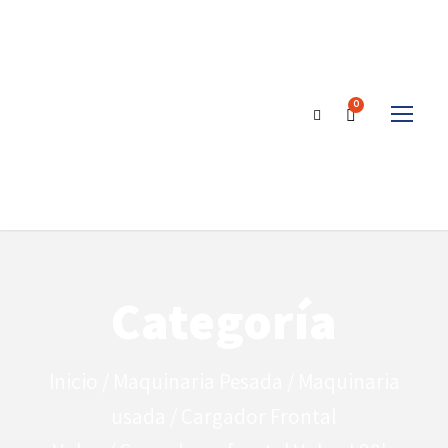
0
Categoría
Inicio
/
Maquinaria Pesada
/
Maquinaria
usada
/
Cargador Frontal