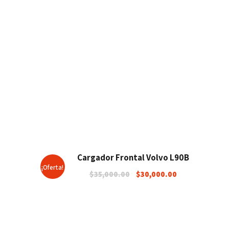
Cargador Frontal Volvo L90B
¡Oferta!
E
E
$
35,000.00
$
30,000.00
l
l
p
p
r
r
e
e