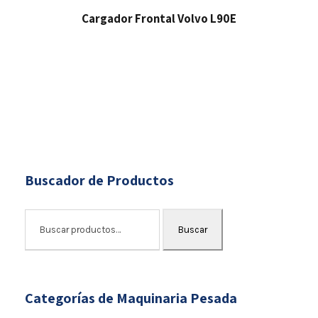
:
3
Cargador Frontal Volvo L90E
$
,
5
0
8
0
,
0
0
.
0
0
0
0
.
.
0
Buscador de Productos
0
.
Buscar
Categorías de Maquinaria Pesada